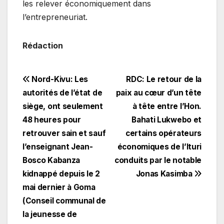
les relever économiquement dans
l’entrepreneuriat.
Rédaction
Navigation
Nord-Kivu: Les
RDC: Le retour de la
autorités de l’état de
paix au cœur d’un tête
de
siège, ont seulement
à tête entre l’Hon.
l’article
48 heures pour
Bahati Lukwebo et
retrouver sain et sauf
certains opérateurs
l’enseignant Jean-
économiques de l’Ituri
Bosco Kabanza
conduits par le notable
kidnappé depuis le 2
Jonas Kasimba
mai dernier à Goma
(Conseil communal de
la jeunesse de