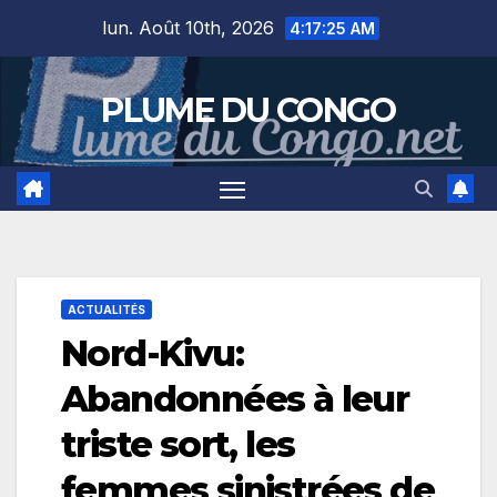
Skip
lun. Août 10th, 2026
4:17:26 AM
to
content
PLUME DU CONGO
ACTUALITÉS
Nord-Kivu:
Abandonnées à leur
triste sort, les
femmes sinistrées de