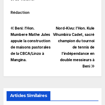
Rédaction
Navigation
Beni: l’Hon.
Nord-Kivu: l’Hon. Kule
Mumbere Mathe Jules
Vihumbira Cadet, sacré
de
appuie la construction
champion du tournoi
l’article
de maisons pastorales
de tennis de
de la CBCA/Linzo à
l’indépendance en
Mangina.
double messieurs à
Beni
Articles Similaires