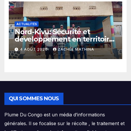
ACTUALITÉS
Nord-Kivu: Sécurité et
développement en territoire
de Beni, l’Hon. Jules Mathe
4 AOÛT 2026
ZACHÉE MATHINA
prône l’exemple d’un
mandat connecté à sa base
QUI SOMMES NOUS
Plume Du Congo est un média d’informations
générales. Il se focalise sur le récolte , le traitement et