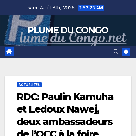
Skip
sam. Août 8th, 2026
2:52:24 AM
to
content
PLUME DU CONGO
ACTUALITÉS
RDC: Paulin Kamuha
et Ledoux Nawej,
deux ambassadeurs
de l’OCC à la foire