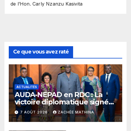
de l’Hon. Carly Nzanzu Kasivita
Ce que vous avez raté
ACTUALITÉS
​AUDA-NEPAD en RDC : La
victoire diplomatique signée
Julien Paluku sous le
7 AOÛT 2026
ZACHÉE MATHINA
leadership du Président
Félix-Antoine Tshisekedi