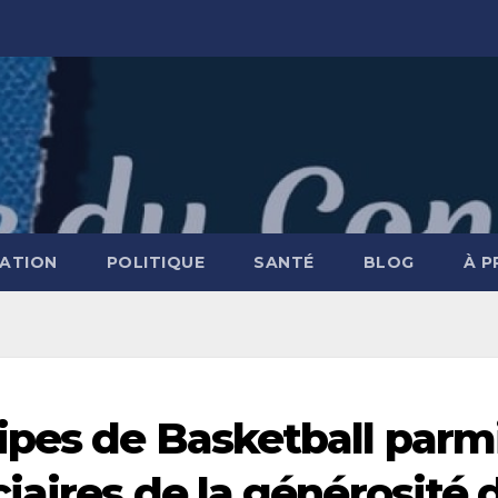
ATION
POLITIQUE
SANTÉ
BLOG
À 
ipes de Basketball parm
iaires de la générosité 