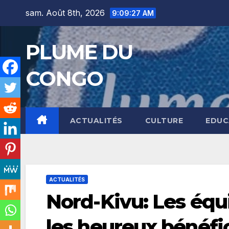
Skip
sam. Août 8th, 2026
9:09:28 AM
to
content
PLUME DU
CONGO
ACTUALITÉS
CULTURE
EDUC
ACTUALITÉS
Nord-Kivu: Les équ
les heureux bénéfic