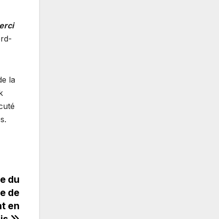
erci
ord-
e la
k
cuté
s.
re du
te de
nt en