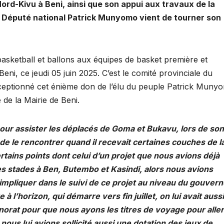
Nord-Kivu à Beni, ainsi que son appui aux travaux de la
le Député national Patrick Munyomo vient de tourner son
basketball et ballons aux équipes de basket première et
ni, ce jeudi 05 juin 2025. C’est le comité provinciale du
réceptionné cet énième don de l’élu du peuple Patrick Muny
e de la Mairie de Beni.
our assister les déplacés de Goma et Bukavu, lors de son
de le rencontrer quand il recevait certaines couches de l
rtains points dont celui d’un projet que nous avions déjà
s stades à Ben, Butembo et Kasindi, alors nous avions
impliquer dans le suivi de ce projet au niveau du gouvern
 à l’horizon, qui démarre vers fin juillet, on lui avait aussi
orat pour que nous ayons les titres de voyage pour aller
nous lui avions sollicité aussi une dotation des jeux de