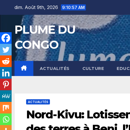
Skip
dim. Août 9th, 2026
9:10:59 AM
to
content
PLUME DU
CONGO
ACTUALITÉS
CULTURE
EDUC
ACTUALITÉS
Nord-Kivu: Lotissem
des terres à Beni, 