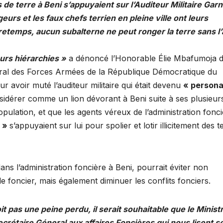
de terre à Beni s’appuyaient sur l’Auditeur Militaire Gar
urs et les faux chefs terrien en pleine ville ont leurs
etemps, aucun subalterne ne peut ronger la terre sans l’
urs hiérarchies »
a dénoncé l’Honorable Élie Mbafumoja 
général des Forces Armées de la République Démocratique du
r avoir muté l’auditeur militaire qui était devenu
« persona
sidérer comme un lion dévorant à Beni suite à ses plusieur
ulation, et que les agents véreux de l’administration fonc
s »
s’appuyaient sur lui pour spolier et lotir illicitement des t
ns l’administration foncière à Beni, pourrait éviter non
le foncier, mais également diminuer les conflits fonciers.
it pas une peine perdu, il serait souhaitable que le Minist
Secrétaire Géneral aux affaires Foncières qui nous lisent s