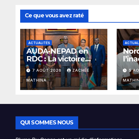
Ce que vous avez raté
ACTUALITÉS
ACTUAL
​AUDA-NEPAD en
Nord
RDC : La victoire
l’in
diplomatique
Azar
7 AOÛT 2026
ZACHÉE
5 A
signée Julien
haus
Paluku sous le
Clov
MATHINA
MATHI
leadership du
rédu
Président Félix-
dans
Antoine Tshisekedi
l’au
de B
QUI SOMMES NOUS