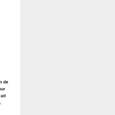
on de
our
rait
.