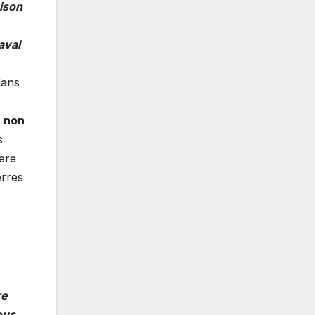
nison
aval
dans
 non
s
ière
erres
re
ous