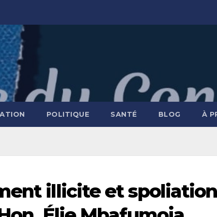
ATION
POLITIQUE
SANTÉ
BLOG
À 
ent illicite et spoliatio
l’Hon. Élie Mbafumoja