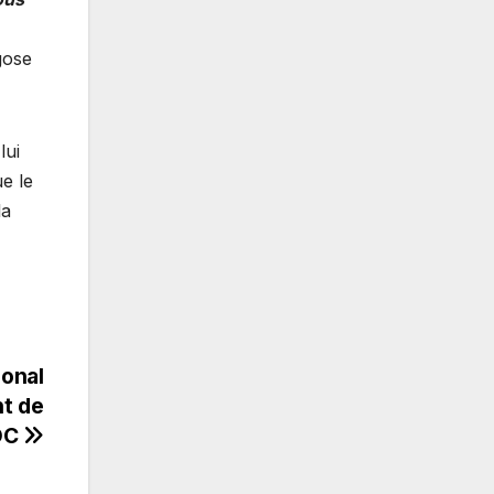
gose
lui
ue le
la
ional
t de
RDC