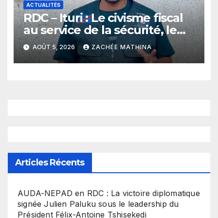
ACTUALITÉS
RDC – Ituri : Le civisme fiscal
au service de la sécurité, le
plaidoyer fort du jeune leader
AOÛT 5, 2026
ZACHÉE MATHINA
Dieume Mutumwa à
Mambasa
Articles Récents
​AUDA-NEPAD en RDC : La victoire diplomatique
signée Julien Paluku sous le leadership du
Président Félix-Antoine Tshisekedi