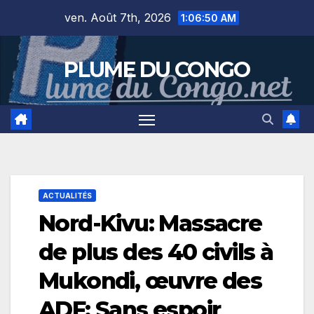
Skip
ven. Août 7th, 2026
1:06:51 AM
to
content
PLUME DU CONGO
ACTUALITÉS
Nord-Kivu: Massacre
de plus des 40 civils à
Mukondi, œuvre des
ADF; Sans espoir