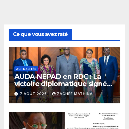
Ce que vous avez raté
ACTUALITÉS
​AUDA-NEPAD en RDC : La
victoire diplomatique signée
Julien Paluku sous le
7 AOÛT 2026
ZACHÉE MATHINA
leadership du Président
Félix-Antoine Tshisekedi