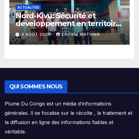
ACTUALITÉS
Nord-Kivu: Sécurité et
développement en territoire
de Beni, l’Hon. Jules Mathe
4 AOÛT 2026
ZACHÉE MATHINA
prône l’exemple d’un
mandat connecté à sa base
QUI SOMMES NOUS
Plume Du Congo est un média d’informations
générales. Il se focalise sur le récolte , le traitement et
la diffusion en ligne des informations fiables et
véritable.