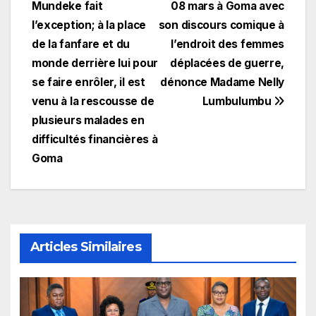
l’article
Mundeke fait
08 mars à Goma avec
l’exception; à la place
son discours comique à
de la fanfare et du
l’endroit des femmes
monde derrière lui pour
déplacées de guerre,
se faire enrôler, il est
dénonce Madame Nelly
venu à la rescousse de
Lumbulumbu
plusieurs malades en
difficultés financières à
Goma
Articles Similaires