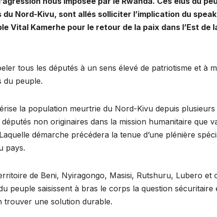
 d’agression nous imposée par le Rwanda. Ces élus du peu
s du Nord-Kivu, sont allés solliciter l’implication du spea
 Vital Kamerhe pour le retour de la paix dans l’Est de l
ler tous les députés à un sens élevé de patriotisme et à m
ts du peuple.
térise la population meurtrie du Nord-Kivu depuis plusieurs
 députés non originaires dans la mission humanitaire que v
 Laquelle démarche précédera la tenue d’une plénière spéci
du pays.
erritoire de Beni, Nyiragongo, Masisi, Rutshuru, Lubero et
u peuple saisissent à bras le corps la question sécuritaire 
n trouver une solution durable.