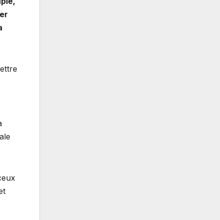
ple,
ker
a
ettre
a
ale
 ceux
et