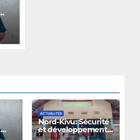
E
u
wa
ACTUALITÉS
Nord-Kivu: Sécurité
u
et développement
en territoire de