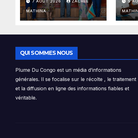
7 AOÛT 2026
ZACHÉE
5 A
signée Julien
haus
Paluku sous le
Clov
MATHINA
MATHI
leadership du
rédu
Président Félix-
dans
Antoine Tshisekedi
l’au
de B
QUI SOMMES NOUS
Plume Du Congo est un média d’informations
générales. Il se focalise sur le récolte , le traitement
et la diffusion en ligne des informations fiables et
véritable.