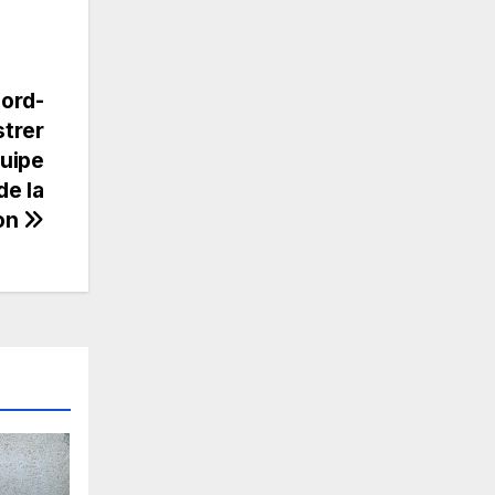
Nord-
strer
quipe
de la
ion