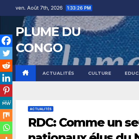
Skip
ven. Août 7th, 2026
1:33:27 PM
to
content
PLUME DU
CONGO
ACTUALITÉS
CULTURE
EDUC
ACTUALITÉS
RDC: Comme un seu
nationaux élus du 