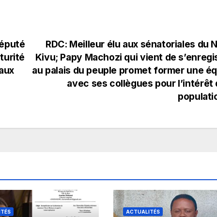
député
RDC: Meilleur élu aux sénatoriales du 
turité
Kivu; Papy Machozi qui vient de s’enregi
iaux
au palais du peuple promet former une é
avec ses collègues pour l’intérêt 
populat
ITÉS
ACTUALITÉS