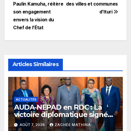
Paulin Kamuha, réitère
des villes et communes
son engagement
d’Ituri
envers la vision du
Chef de l’État
Articles Similaires
ACTUALITÉS
​AUDA-NEPAD en RDC : La
victoire diplomatique signée
Julien Paluku sous le
AOÛT 7, 2026
ZACHÉE MATHINA
leadership du Président Félix-