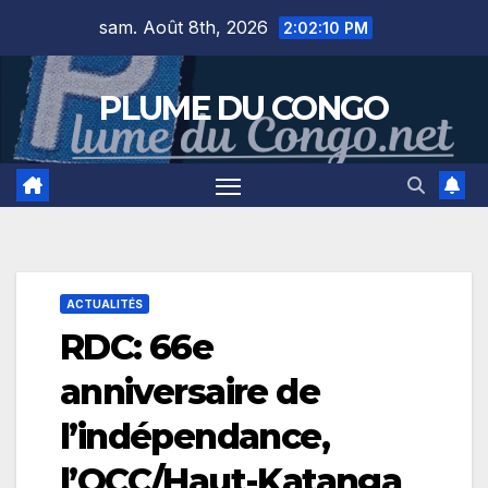
Skip
sam. Août 8th, 2026
2:02:11 PM
to
content
PLUME DU CONGO
ACTUALITÉS
RDC: 66e
anniversaire de
l’indépendance,
l’OCC/Haut-Katanga