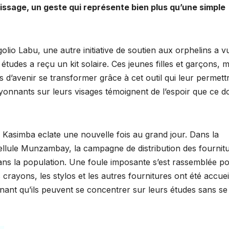
tissage, un geste qui représente bien plus qu’une simple
lio Labu, une autre initiative de soutien aux orphelins a vu
 études a reçu un kit solaire. Ces jeunes filles et garçons, 
ves d’avenir se transformer grâce à cet outil qui leur permett
ayonnants sur leurs visages témoignent de l’espoir que ce d
Kasimba eclate une nouvelle fois au grand jour. Dans la
llule Munzambay, la campagne de distribution des fournit
ans la population. Une foule imposante s’est rassemblée p
s crayons, les stylos et les autres fournitures ont été accueil
nant qu’ils peuvent se concentrer sur leurs études sans se