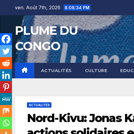
Skip
ven. Août 7th, 2026
8:08:36 PM
to
content
PLUME DU
CONGO
ACTUALITÉS
CULTURE
EDUC
ACTUALITÉS
Nord-Kivu: Jonas K
actions solidaires 