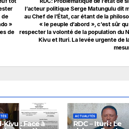
uf tôt
RDC: Problématique de l’état de s
ester
l’acteur politique Serge Matungulu dit 
 de
au Chef de l’État, car étant de la philos
ndo »
« le peuple d’abord », c’est sûr qu’
ces de
respecter la volonté de la population du 
Kivu et Ituri. La levée urgente de l
mesu
ITÉS
ACTUALITÉS
-Kivu : Face à
RDC – Ituri : Le