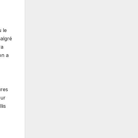
 le
malgré
ra
on a
ures
our
lis