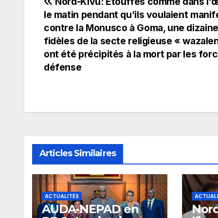
Navigation
Nord-Kivu: Étouffés comme dans l’œ
le matin pendant qu’ils voulaient manif
de
contre la Monusco à Goma, une dizaine
fidèles de la secte religieuse « wazale
l’article
ont été précipités à la mort par les for
défense
Articles Similaires
ACTUALITÉS
ACTUAL
​AUDA-NEPAD en
Nord