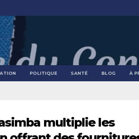
ATION
POLITIQUE
SANTÉ
BLOG
À 
asimba multiplie les
en offrant des fourniture