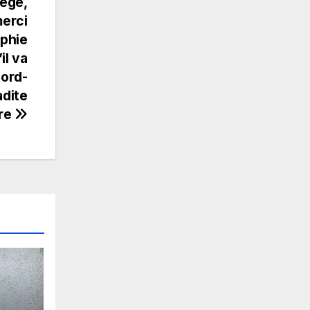
iège,
merci
ophie
il va
Nord-
adite
re