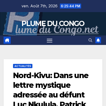
Skip
ven. Août 7th, 2026
6:25:45 PM
to
content
PLUME DU CONGO
ACTUALITÉS
Nord-Kivu: Dans une
lettre mystique
adressée au défunt
Luc Nkulula, Patrick