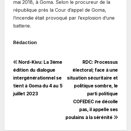
mai 2018, à Goma. Selon le procureur de la
république près la Cour d’appel de Goma,
l’incendie était provoqué par l’explosion d’une
batterie.
Rédaction
Navigation
Nord-Kivu: La 3ème
RDC: Processus
édition du dialogue
électoral; face à une
de
intergénérationnel se
situation sécuritaire et
l’article
tient à Goma du 4 au 5
politique sombre, le
juillet 2023
parti politique
COFEDEC ne décolle
pas, il appelle ses
poulains à la sérénité