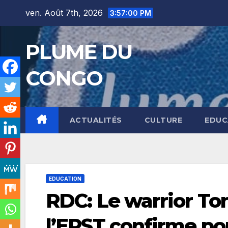
Skip
ven. Août 7th, 2026
3:57:01 PM
to
content
PLUME DU
CONGO
ACTUALITÉS
CULTURE
EDUC
EDUCATION
RDC: Le warrior T
l’EPST confirme pou