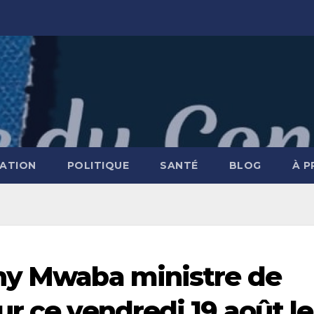
ATION
POLITIQUE
SANTÉ
BLOG
À 
ony Mwaba ministre de
r ce vendredi 19 août le