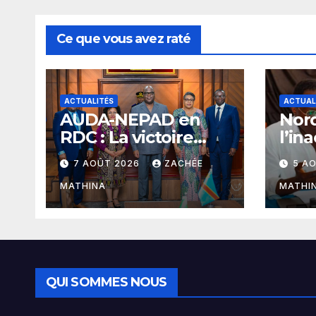
l’insécurité
permanente.
Ce que vous avez raté
ACTUALITÉS
ACTUAL
​AUDA-NEPAD en
Nord
RDC : La victoire
l’in
diplomatique
Azar
7 AOÛT 2026
ZACHÉE
5 A
signée Julien
haus
Paluku sous le
Clov
MATHINA
MATHI
leadership du
rédu
Président Félix-
dans
Antoine Tshisekedi
l’au
de B
QUI SOMMES NOUS