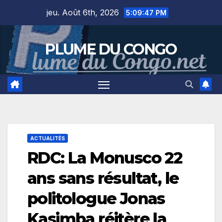
Skip
jeu. Août 6th, 2026
5:09:47 PM
to
content
PLUME DU CONGO
ACTUALITÉS
RDC: La Monusco 22
ans sans résultat, le
politologue Jonas
Kasimba réitère la