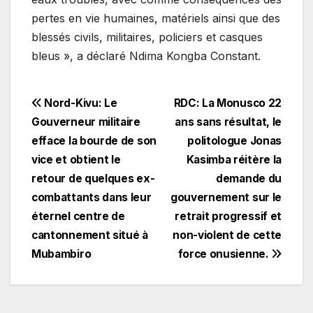
pertes en vie humaines, matériels ainsi que des
blessés civils, militaires, policiers et casques
bleus », a déclaré Ndima Kongba Constant.
Navigation
Nord-Kivu: Le
RDC: La Monusco 22
Gouverneur militaire
ans sans résultat, le
de
efface la bourde de son
politologue Jonas
l’article
vice et obtient le
Kasimba réitère la
retour de quelques ex-
demande du
combattants dans leur
gouvernement sur le
éternel centre de
retrait progressif et
cantonnement situé à
non-violent de cette
Mubambiro
force onusienne.