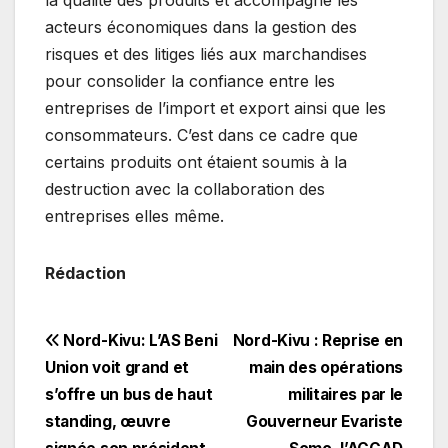
la qualité des produits et accompagne les
acteurs économiques dans la gestion des
risques et des litiges liés aux marchandises
pour consolider la confiance entre les
entreprises de l’import et export ainsi que les
consommateurs. C’est dans ce cadre que
certains produits ont étaient soumis à la
destruction avec la collaboration des
entreprises elles même.
Rédaction
Navigation
​Nord-Kivu: L’AS Beni
Nord-Kivu : Reprise en
Union voit grand et
main des opérations
de
s’offre un bus de haut
militaires par le
l’article
standing, œuvre
Gouverneur Evariste