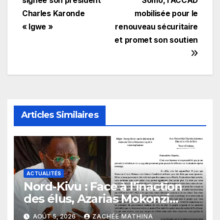
signée son président
Somo, l’ACCAD
Charles Karonde
mobilisée pour le
« Igwe »
renouveau sécuritaire
et promet son soutien
Articles Similaires
ACTUALITÉS
Nord-Kivu : Face à l’inaction
des élus, Azarias Mokonzi
hausse le ton pour Clovis
AOÛT 5, 2026
ZACHÉE MATHINA