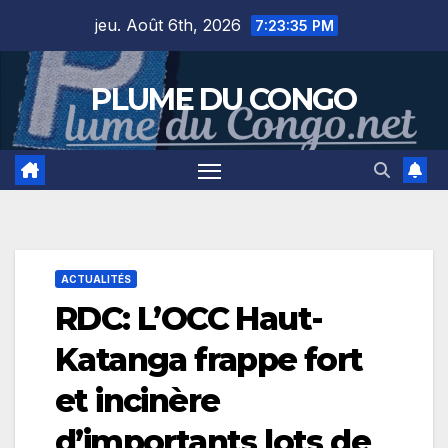
Skip
jeu. Août 6th, 2026
7:23:36 PM
to
content
PLUME DU CONGO
ACTUALITÉS
​RDC: L’OCC Haut-
Katanga frappe fort
et incinère
d’importants lots de