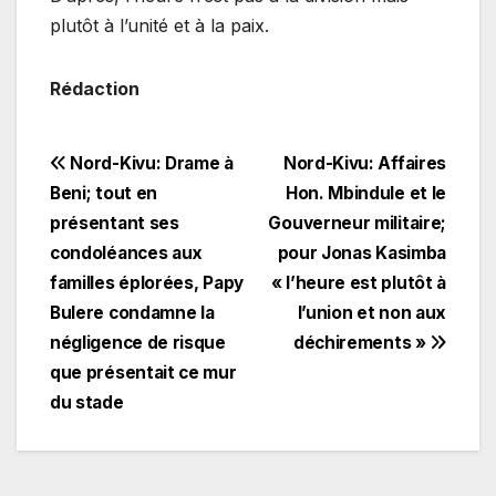
plutôt à l’unité et à la paix.
Rédaction
Navigation
Nord-Kivu: Drame à
Nord-Kivu: Affaires
Beni; tout en
Hon. Mbindule et le
de
présentant ses
Gouverneur militaire;
l’article
condoléances aux
pour Jonas Kasimba
familles éplorées, Papy
« l’heure est plutôt à
Bulere condamne la
l’union et non aux
négligence de risque
déchirements »
que présentait ce mur
du stade