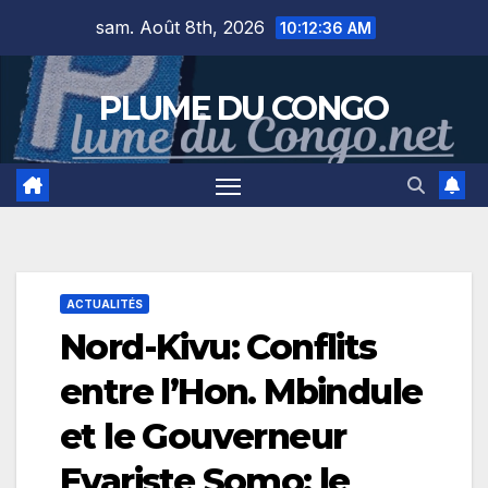
Skip
sam. Août 8th, 2026
10:12:37 AM
to
content
PLUME DU CONGO
ACTUALITÉS
Nord-Kivu: Conflits
entre l’Hon. Mbindule
et le Gouverneur
Evariste Somo; le