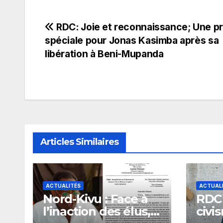
Navigation
RDC: Joie et reconnaissance; Une pr
spéciale pour Jonas Kasimba après sa
de
libération à Beni-Mupanda
l’article
Articles Similaires
ACTUALITÉS
ACTUAL
Nord-Kivu : Face à
RDC –
l’inaction des élus,
civi