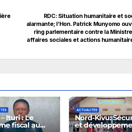
ière
RDC: Situation humanitaire et so
alarmante; l’Hon. Patrick Munyomo ouv
ring parlementaire contre la Ministr
affaires sociales et actions humanitai
ITÉS
ACTUALITÉS
 Ituri : Le
Nord-Kivu: Sécur
sme fiscal au
et développeme