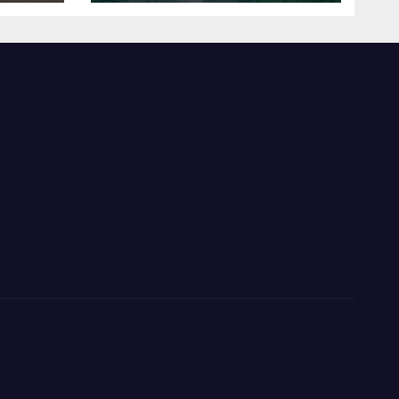
l’Hon. Carly Nzanzu
té à
Kasivita