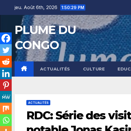
Skip
jeu. Août 6th, 2026
1:50:30 PM
to
content
PLUME DU
CONGO
ACTUALITÉS
CULTURE
EDUC
ACTUALITÉS
RDC: Série des visi
notable Jonas Kasi