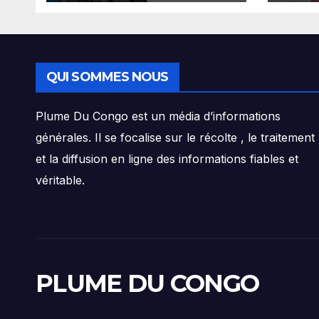
réduit au silence
jeun
dans le cachot de
Die
l’auditorat militaire
Mam
de Beni
QUI SOMMES NOUS
Plume Du Congo est un média d’informations
générales. Il se focalise sur le récolte , le traitement
et la diffusion en ligne des informations fiables et
véritable.
PLUME DU CONGO