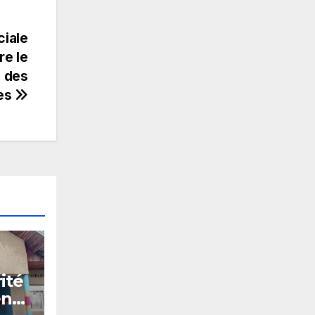
ciale
re le
e des
res
ité
nt