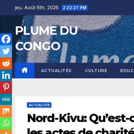
Skip
jeu. Août 6th, 2026
2:22:28 PM
to
content
PLUME DU
CONGO
ACTUALITÉS
CULTURE
EDUC
ACTUALITÉS
Nord-Kivu: Qu’est-c
les actes de chari