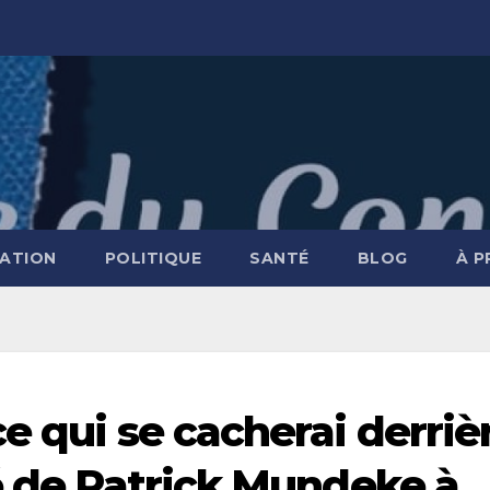
ATION
POLITIQUE
SANTÉ
BLOG
À 
e qui se cacherai derriè
té de Patrick Mundeke à