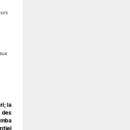
eurs
 aux
i; la
n des
simba
ntiel