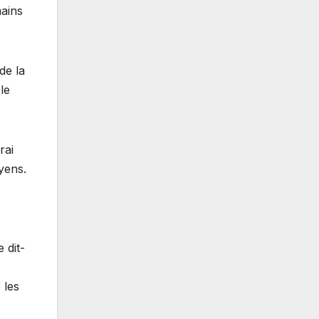
mains
de la
le
rai
yens.
 dit-
 les