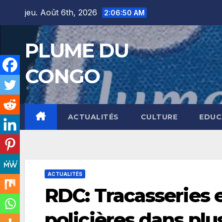
Skip
jeu. Août 6th, 2026
2:06:51 AM
to
content
PLUME DU
CONGO
ACTUALITÉS
CULTURE
EDUC
ACTUALITÉS
RDC: Tracasseries 
policières dans plus