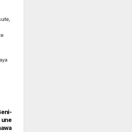
uite,
ce
yaya
Beni-
, une
umawa