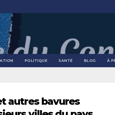
ATION
POLITIQUE
SANTÉ
BLOG
À 
et autres bavures
ieurs villes du pays,