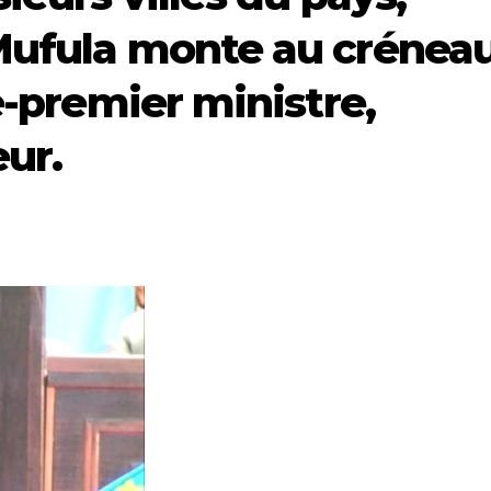
Mufula monte au crénea
ce-premier ministre,
eur.