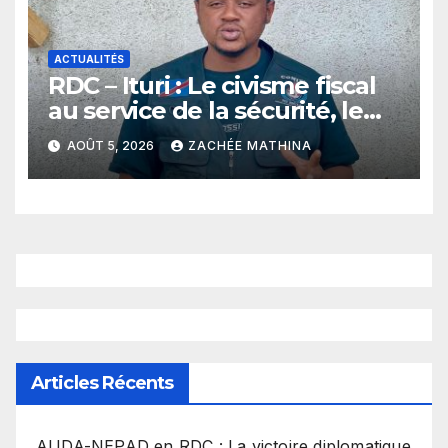
ACTUALITÉS
RDC – Ituri : Le civisme fiscal
au service de la sécurité, le
plaidoyer fort du jeune leader
AOÛT 5, 2026
ZACHÉE MATHINA
Dieume Mutumwa à
Mambasa
Articles Récents
​AUDA-NEPAD en RDC : La victoire diplomatique