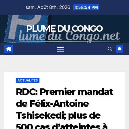
Skip
sam. Août 8th, 2026
4:58:55 PM
to
content
PLUME DU CONGO
ACTUALITÉS
RDC: Premier mandat
de Félix-Antoine
Tshisekedi; plus de
500 cas d’atteintes à