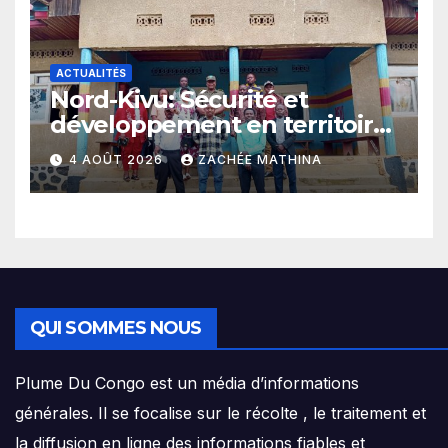
ACTUALITÉS
Nord-Kivu: Sécurité et
développement en territoire
de Beni, l’Hon. Jules Mathe
4 AOÛT 2026
ZACHÉE MATHINA
prône l’exemple d’un
mandat connecté à sa base
QUI SOMMES NOUS
Plume Du Congo est un média d’informations
générales. Il se focalise sur le récolte , le traitement et
la diffusion en ligne des informations fiables et