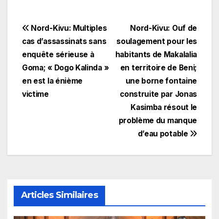
Navigation
Nord-Kivu: Multiples
Nord-Kivu: Ouf de
cas d’assassinats sans
soulagement pour les
de
enquête sérieuse à
habitants de Makalalia
l’article
Goma; « Dogo Kalinda »
en territoire de Beni;
en est la énième
une borne fontaine
victime
construite par Jonas
Kasimba résout le
problème du manque
d’eau potable
Articles Similaires