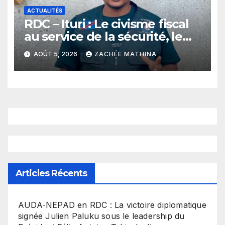
ACTUALITÉS
RDC – Ituri : Le civisme fiscal
au service de la sécurité, le
plaidoyer fort du jeune leader
AOÛT 5, 2026
ZACHÉE MATHINA
Dieume Mutumwa à
Mambasa
Articles Récents
​AUDA-NEPAD en RDC : La victoire diplomatique
signée Julien Paluku sous le leadership du