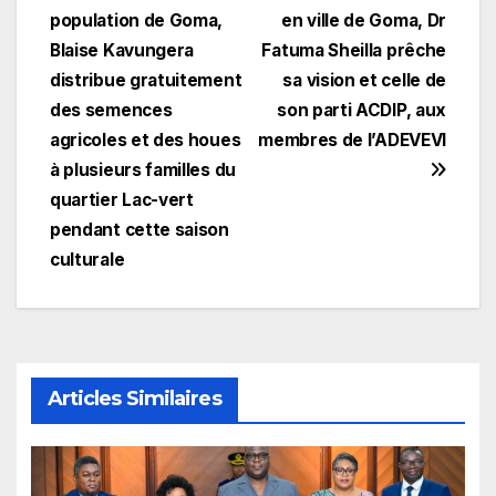
de
population de Goma,
en ville de Goma, Dr
l’article
Blaise Kavungera
Fatuma Sheilla prêche
distribue gratuitement
sa vision et celle de
des semences
son parti ACDIP, aux
agricoles et des houes
membres de l’ADEVEVI
à plusieurs familles du
quartier Lac-vert
pendant cette saison
culturale
Articles Similaires