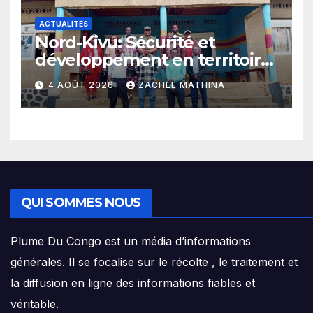
ACTUALITÉS
Nord-Kivu: Sécurité et
développement en territoire
de Beni, l’Hon. Jules Mathe
4 AOÛT 2026
ZACHÉE MATHINA
prône l’exemple d’un
mandat connecté à sa base
QUI SOMMES NOUS
Plume Du Congo est un média d’informations
générales. Il se focalise sur le récolte , le traitement et
la diffusion en ligne des informations fiables et
véritable.