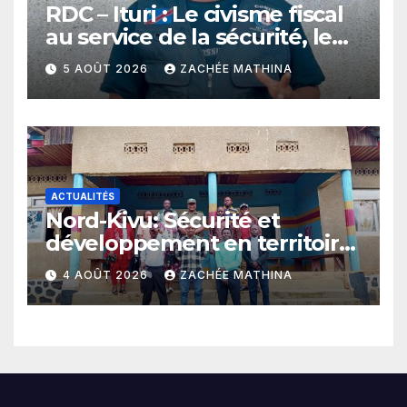
RDC – Ituri : Le civisme fiscal
au service de la sécurité, le
plaidoyer fort du jeune
5 AOÛT 2026
ZACHÉE MATHINA
leader Dieume Mutumwa à
Mambasa
ACTUALITÉS
Nord-Kivu: Sécurité et
développement en territoire
de Beni, l’Hon. Jules Mathe
4 AOÛT 2026
ZACHÉE MATHINA
prône l’exemple d’un
mandat connecté à sa base