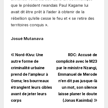
que le président rwandais Paul Kagame lui
avait dit être prêt à l’aider à obtenir de la
rébellion qu’elle cesse le feu et « se retire des
territoires conquis ».
Josué Mutanava
Navigation
Nord-Kivu: Une
RDC: Accusé de
autre forme de
complicité avec le M23
de
criminalité urbaine
par le ministre Nzangi,
l’article
prend de l’ampleur à
Emmanuel de Merode
Goma; les bourreaux
n’en dit pas jusque-là
étranglent leurs cibles
un mot, son silence
avant de jeter leurs
laisse planer le doute
corps
(Jonas Kasimba)