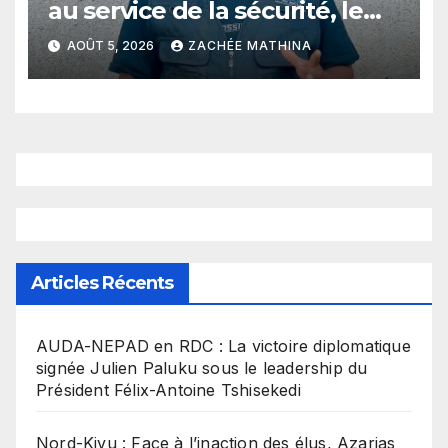
au service de la sécurité, le
plaidoyer fort du jeune leader
AOÛT 5, 2026
ZACHÉE MATHINA
Dieume Mutumwa à
Mambasa
Articles Récents
​AUDA-NEPAD en RDC : La victoire diplomatique
signée Julien Paluku sous le leadership du
Président Félix-Antoine Tshisekedi
Nord-Kivu : Face à l’inaction des élus, Azarias