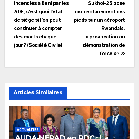
l’article
incendiés à Beni par les
Sukhoi-25 pose
ADF; c’est quoi l’état
momentanément ses
de siège si l’on peut
pieds sur un aéroport
continuer à compter
Rwandais,
des morts chaque
« provocation ou
jour? (Société Civile)
démonstration de
force »?
Articles Similaires
ACTUALITÉS
​AUDA-NEPAD en RDC : La