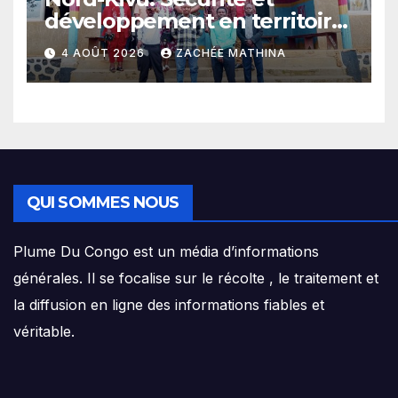
développement en territoire
de Beni, l’Hon. Jules Mathe
4 AOÛT 2026
ZACHÉE MATHINA
prône l’exemple d’un
mandat connecté à sa base
QUI SOMMES NOUS
Plume Du Congo est un média d’informations
générales. Il se focalise sur le récolte , le traitement et
la diffusion en ligne des informations fiables et
véritable.