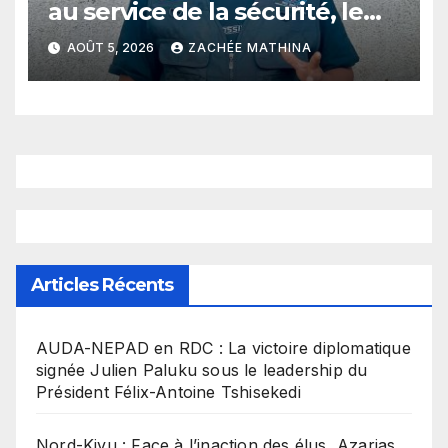
au service de la sécurité, le
plaidoyer fort du jeune leader
AOÛT 5, 2026
ZACHÉE MATHINA
Dieume Mutumwa à
Mambasa
Articles Récents
​AUDA-NEPAD en RDC : La victoire diplomatique
signée Julien Paluku sous le leadership du
Président Félix-Antoine Tshisekedi
Nord-Kivu : Face à l’inaction des élus, Azarias