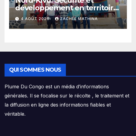
Nord-Kivu: Sécurité et
développement en territoire
de Beni, l’Hon. Jules Mathe
4 AOÛT 2026
ZACHÉE MATHINA
prône l’exemple d’un
mandat connecté à sa base
QUI SOMMES NOUS
Plume Du Congo est un média d’informations
générales. Il se focalise sur le récolte , le traitement et
la diffusion en ligne des informations fiables et
véritable.