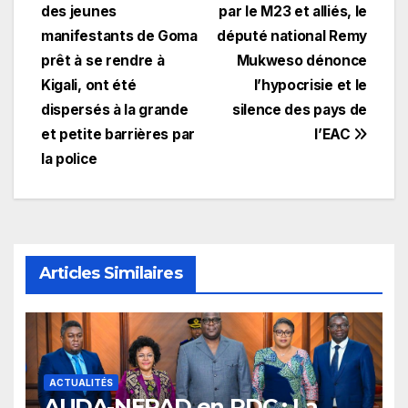
de
des jeunes
par le M23 et alliés, le
l’article
manifestants de Goma
député national Remy
prêt à se rendre à
Mukweso dénonce
Kigali, ont été
l’hypocrisie et le
dispersés à la grande
silence des pays de
et petite barrières par
l’EAC
la police
Articles Similaires
ACTUALITÉS
​AUDA-NEPAD en RDC : La