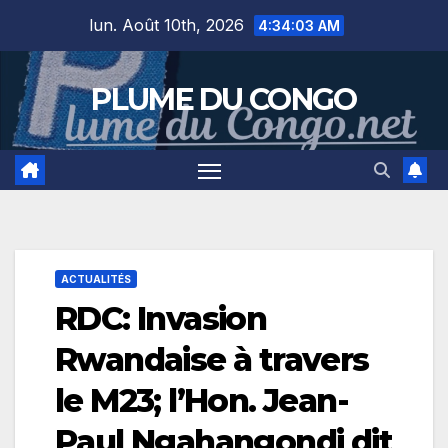
Skip
lun. Août 10th, 2026
4:34:04 AM
to
content
PLUME DU CONGO
ACTUALITÉS
RDC: Invasion
Rwandaise à travers
le M23; l’Hon. Jean-
Paul Ngahangondi dit